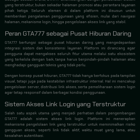
yang terstruktur, bukan sekadar halaman promosi atau perantara layanan
pihak ketiga. Seluruh elemen di dalam platform ini disusun untuk
memberikan pengalaman penggunaan yang efisien, mulai dari navigasi
halaman, mekanisme login, hingga pengelolaan akses link yang stabil.
Peran GTA777 sebagai Pusat Hiburan Daring
GTA777 berfungsi sebagai pusat hiburan daring yang mengedepankan
integrasi sistem dan konsistensi layanan. Platform ini dirancang agar
pengguna dapat mengakses seluruh fitur utama melalui satu ekosistem
yang terkelola dengan baik, tanpa harus berpindah-pindah halaman atau
menghadapi gangguan teknis yang tidak perlu.
Dengan konsep pusat hiburan, GTA777 tidak hanya berfokus pada tampilan
visual, tetapi juga pada kestabilan infrastruktur internal. Hal ini mencakup
pengelolaan server, distribusi link akses, serta pemeliharaan sistem login
agar tetap responsif dalam berbagai kondisi penggunaan.
Sistem Akses Link Login yang Terstruktur
Salah satu aspek utama yang menjadi perhatian dalam pengembangan
GTA777 adalah sistem akses link login. Platform ini menerapkan
mekanisme pengelolaan link yang terstruktur untuk meminimalkan risiko
gangguan akses, seperti link tidak aktif, waktu muat yang lama, atau
kesalahan autentikasi.